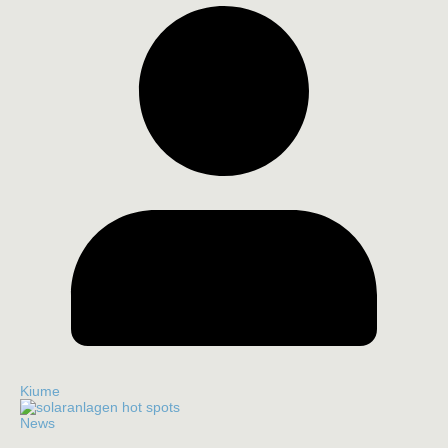
Kiume
News