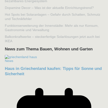
bezahlbares Energiesystem
Dopamine Decor – Was ist der aktuelle Einrichtungstrend?
Hot Spots bei Solaranlagen – Gefahr durch Schatten, Schmutz
und Technikfehler
Funktionserweiterung der Innenstädte: Mehr als nur Konsum,
Gastronomie und Verwaltung
Balkonkraftwerke – steckerfertige Solarlösungen jetzt auch bei
IKEA
News zum Thema Bauen, Wohnen und Garten
News
Haus in Griechenland kaufen: Tipps für Sonne und
Sicherheit