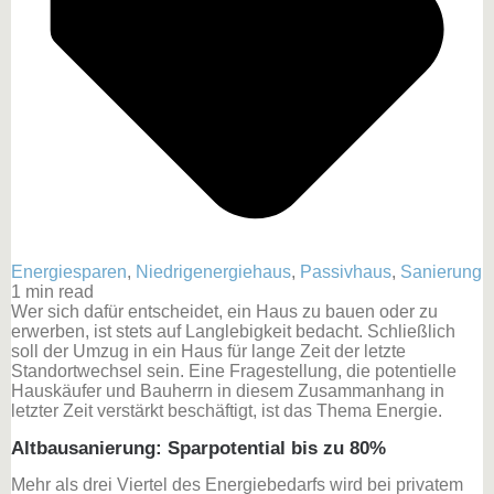
Energiesparen
,
Niedrigenergiehaus
,
Passivhaus
,
Sanierung
1 min read
Wer sich dafür entscheidet, ein Haus zu bauen oder zu
erwerben, ist stets auf Langlebigkeit bedacht. Schließlich
soll der Umzug in ein Haus für lange Zeit der letzte
Standortwechsel sein. Eine Fragestellung, die potentielle
Hauskäufer und Bauherrn in diesem Zusammanhang in
letzter Zeit verstärkt beschäftigt, ist das Thema Energie.
Altbausanierung: Sparpotential bis zu 80%
Mehr als drei Viertel des Energiebedarfs wird bei privatem