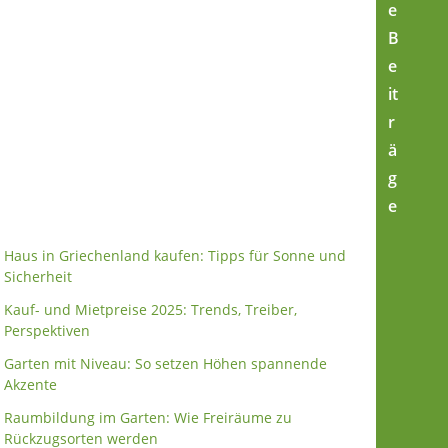
e
B
e
it
r
ä
g
e
Haus in Griechenland kaufen: Tipps für Sonne und
Sicherheit
Kauf- und Mietpreise 2025: Trends, Treiber,
Perspektiven
Garten mit Niveau: So setzen Höhen spannende
Akzente
Raumbildung im Garten: Wie Freiräume zu
Rückzugsorten werden