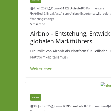
4. Juli 2025
Kiume
1928 Aufrufe
0 Kommentare
AirBed & Breakfast
,
Airbnb
,
Airbnb Experiences
,
Barcelon
Wohnungsmangel
5 min read
Airbnb – Entstehung, Entwic
globalen Marktführers
Die Rolle von Airbnb als Plattform für Teilhabe
Plattformkapitalismus?
Weiterlesen
NEWS
30. Juni 2025
Kiume
3963 Aufrufe
0 Kommentare