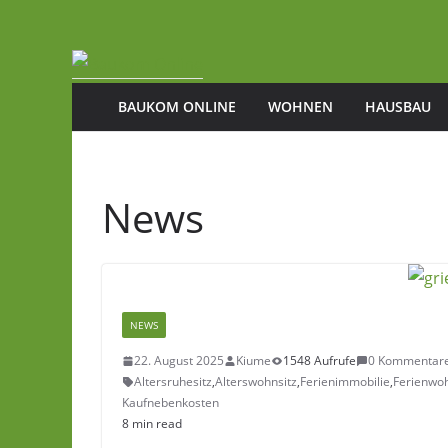
Zum
Inhalt
springen
BAUKOM ONLINE
WOHNEN
HAUSBAU
News
NEWS
22. August 2025
Kiume
1548 Aufrufe
0 Kommentar
Altersruhesitz
,
Alterswohnsitz
,
Ferienimmobilie
,
Ferienwo
Kaufnebenkosten
8 min read