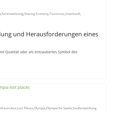
a
,
Ferienwohnung
,
Sharing Economy
,
Tourismus
,
Unterkunft
,
klung und Herausforderungen eines
 und Qualität oder als entzaubertes Symbol des
Infrastruktur
,
Lost Places
,
Olympia
,
Olympische Spiele
,
Stadtentwicklung