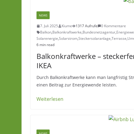
NEWS
7. Juli 2025
Kiume
1317 Aufrufe
0 Kommentare
Balkon
,
Balkonkraftwerke
,
Bundesnetzagentur
,
Energiew
Solarenergie
,
Solarstrom
,
Steckersolaranlage
,
Terrasse
,
Umw
6 min read
Balkonkraftwerke – steckerfer
IKEA
Durch Balkonkraftwerke kann man langfristig S
einen Beitrag zur Energiewende leisten.
Weiterlesen
NEWS