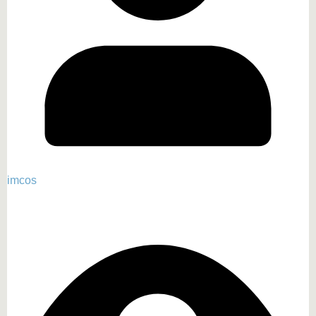
imcos