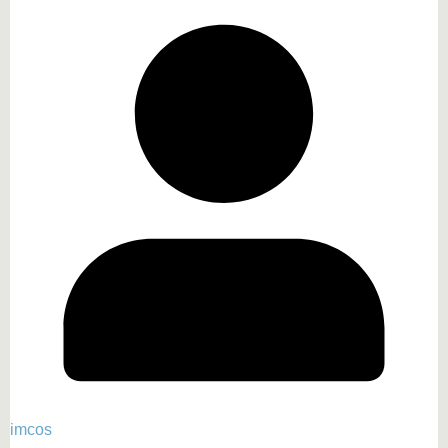
imcos