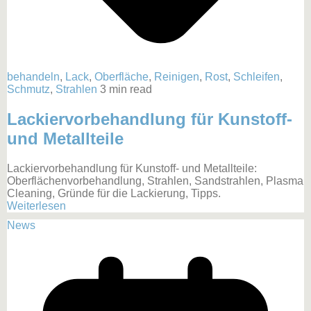
behandeln
,
Lack
,
Oberfläche
,
Reinigen
,
Rost
,
Schleifen
,
Schmutz
,
Strahlen
3 min read
Lackiervorbehandlung für Kunstoff-
und Metallteile
Lackiervorbehandlung für Kunstoff- und Metallteile:
Oberflächenvorbehandlung, Strahlen, Sandstrahlen, Plasma
Cleaning, Gründe für die Lackierung, Tipps.
Weiterlesen
News