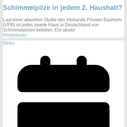
Schimmelpilze in jedem 2. Haushalt?
Laut einer aktuellen Studie des Verbands Privater Bauherrn
(VPB) ist jedes zweite Haus in Deutschland von
Schimmelpilzen befallen. Ein akuter
Weiterlesen
News