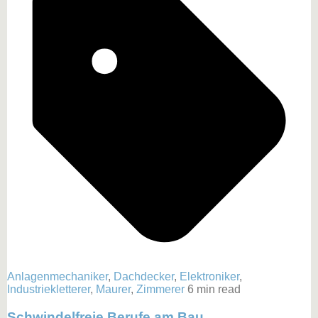
Anlagenmechaniker
,
Dachdecker
,
Elektroniker
,
Industriekletterer
,
Maurer
,
Zimmerer
6 min read
Schwindelfreie Berufe am Bau