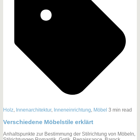
Holz
,
Innenarchitektur
,
Inneneinrichtung
,
Möbel
3 min read
Verschiedene Möbelstile erklärt
Anhaltspunkte zur Bestimmung der Stilrichtung von Möbeln,
Stilrichtungen Romantik, Gotik, Renaissance, Barock,