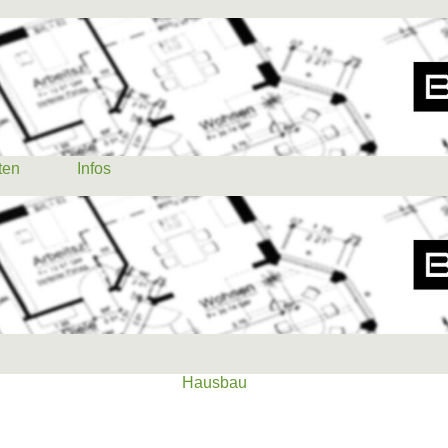
ten
Infos
ten
Infos
Hausbau