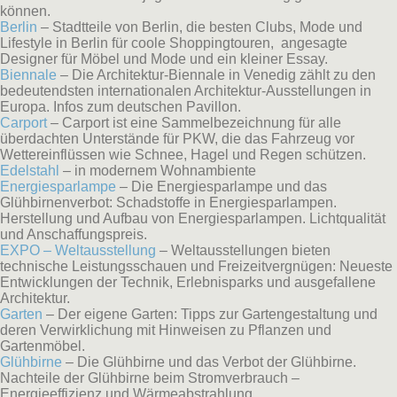
können.
Berlin
– Stadtteile von Berlin, die besten Clubs, Mode und
Lifestyle in Berlin für coole Shoppingtouren, angesagte
Designer für Möbel und Mode und ein kleiner Essay.
Biennale
– Die Architektur-Biennale in Venedig zählt zu den
bedeutendsten internationalen Architektur-Ausstellungen in
Europa. Infos zum deutschen Pavillon.
Carport
– Carport ist eine Sammelbezeichnung für alle
überdachten Unterstände für PKW, die das Fahrzeug vor
Wettereinflüssen wie Schnee, Hagel und Regen schützen.
Edelstahl
– in modernem Wohnambiente
Energiesparlampe
– Die Energiesparlampe und das
Glühbirnenverbot: Schadstoffe in Energiesparlampen.
Herstellung und Aufbau von Energiesparlampen. Lichtqualität
und Anschaffungspreis.
EXPO – Weltausstellung
– Weltausstellungen bieten
technische Leistungsschauen und Freizeitvergnügen: Neueste
Entwicklungen der Technik, Erlebnisparks und ausgefallene
Architektur.
Garten
– Der eigene Garten: Tipps zur Gartengestaltung und
deren Verwirklichung mit Hinweisen zu Pflanzen und
Gartenmöbel.
Glühbirne
– Die Glühbirne und das Verbot der Glühbirne.
Nachteile der Glühbirne beim Stromverbrauch –
Energieeffizienz und Wärmeabstrahlung.