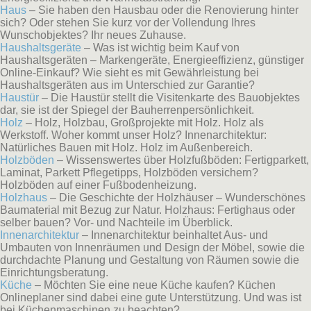
Haus
– Sie haben den Hausbau oder die Renovierung hinter
sich? Oder stehen Sie kurz vor der Vollendung Ihres
Wunschobjektes? Ihr neues Zuhause.
Haushaltsgeräte
– Was ist wichtig beim Kauf von
Haushaltsgeräten – Markengeräte, Energieeffizienz, günstiger
Online-Einkauf? Wie sieht es mit Gewährleistung bei
Haushaltsgeräten aus im Unterschied zur Garantie?
Haustür
– Die Haustür stellt die Visitenkarte des Bauobjektes
dar, sie ist der Spiegel der Bauherrenpersönlichkeit.
Holz
– Holz, Holzbau, Großprojekte mit Holz. Holz als
Werkstoff. Woher kommt unser Holz? Innenarchitektur:
Natürliches Bauen mit Holz. Holz im Außenbereich.
Holzböden
– Wissenswertes über Holzfußböden: Fertigparkett,
Laminat, Parkett Pflegetipps, Holzböden versichern?
Holzböden auf einer Fußbodenheizung.
Holzhaus
– Die Geschichte der Holzhäuser – Wunderschönes
Baumaterial mit Bezug zur Natur. Holzhaus: Fertighaus oder
selber bauen? Vor- und Nachteile im Überblick.
Innenarchitektur
– Innenarchitektur beinhaltet Aus- und
Umbauten von Innenräumen und Design der Möbel, sowie die
durchdachte Planung und Gestaltung von Räumen sowie die
Einrichtungsberatung.
Küche
– Möchten Sie eine neue Küche kaufen? Küchen
Onlineplaner sind dabei eine gute Unterstützung. Und was ist
bei Küchenmaschinen zu beachten?