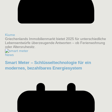
Kiume
Griechenlands Immobilienmarkt bietet 2025 für unterschiedliche
Lebensentwürfe überzeugende Antworten – ob Ferienwohnung
oder Altersruhesitz.
News
Smart Meter – Schlüsseltechnologie für ein
modernes, bezahlbares Energiesystem