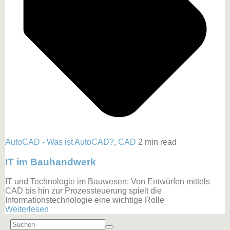
AutoCAD - Was ist AutoCAD?
,
CAD
2 min read
IT im Bauhandwerk
IT und Technologie im Bauwesen: Von Entwürfen mittels
CAD bis hin zur Prozessteuerung spielt die
Informationstechnologie eine wichtige Rolle
Weiterlesen