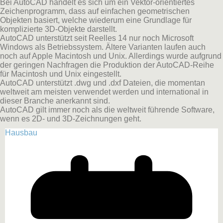
Bei AutoCAD handelt es sich um ein Vektor-orientiertes
Zeichenprogramm, dass auf einfachen geometrischen
Objekten basiert, welche wiederum eine Grundlage für
komplizierte 3D-Objekte darstellt.
AutoCAD unterstützt seit Reelles 14 nur noch Microsoft
Windows als Betriebssystem. Ältere Varianten laufen auch
noch auf Apple Macintosh und Unix. Allerdings wurde aufgrund
der geringen Nachfragen die Produktion der AutoCAD-Reihe
für Macintosh und Unix eingestellt.
AutoCAD unterstützt .dwg und .dxf Dateien, die momentan
weltweit am meisten verwendet werden und international in
dieser Branche anerkannt sind.
AutoCAD gilt immer noch als die weltweit führende Software,
wenn es 2D- und 3D-Zeichnungen geht.
Hausbau