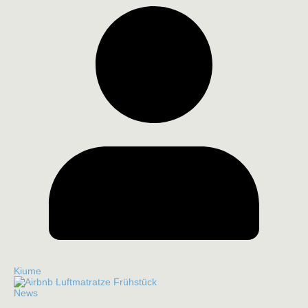
Kiume
News