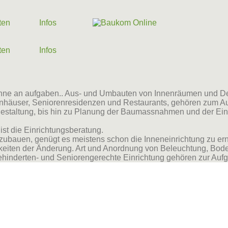
ten
Infos
ten
Infos
panne an aufgaben.. Aus- und Umbauten von Innenräumen und D
enhäuser, Seniorenresidenzen und Restaurants, gehören zum Au
estaltung, bis hin zu Planung der Baumassnahmen und der Einr
ist die Einrichtungsberatung.
bauen, genügt es meistens schon die Inneneinrichtung zu erneu
ichkeiten der Änderung. Art und Anordnung von Beleuchtung, Bo
Behinderten- und Seniorengerechte Einrichtung gehören zur Auf