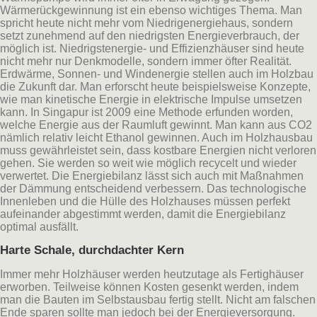
Wärmerückgewinnung ist ein ebenso wichtiges Thema. Man
spricht heute nicht mehr vom Niedrigenergiehaus, sondern
setzt zunehmend auf den niedrigsten Energieverbrauch, der
möglich ist. Niedrigstenergie- und Effizienzhäuser sind heute
nicht mehr nur Denkmodelle, sondern immer öfter Realität.
Erdwärme, Sonnen- und Windenergie stellen auch im Holzbau
die Zukunft dar. Man erforscht heute beispielsweise Konzepte,
wie man kinetische Energie in elektrische Impulse umsetzen
kann. In Singapur ist 2009 eine Methode erfunden worden,
welche Energie aus der Raumluft gewinnt. Man kann aus CO2
nämlich relativ leicht Ethanol gewinnen. Auch im Holzhausbau
muss gewährleistet sein, dass kostbare Energien nicht verloren
gehen. Sie werden so weit wie möglich recycelt und wieder
verwertet. Die Energiebilanz lässt sich auch mit Maßnahmen
der Dämmung entscheidend verbessern. Das technologische
Innenleben und die Hülle des Holzhauses müssen perfekt
aufeinander abgestimmt werden, damit die Energiebilanz
optimal ausfällt.
Harte Schale, durchdachter Kern
Immer mehr Holzhäuser werden heutzutage als Fertighäuser
erworben. Teilweise können Kosten gesenkt werden, indem
man die Bauten im Selbstausbau fertig stellt. Nicht am falschen
Ende sparen sollte man jedoch bei der Energieversorgung.