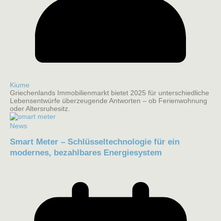
Kiume
Griechenlands Immobilienmarkt bietet 2025 für unterschiedliche
Lebensentwürfe überzeugende Antworten – ob Ferienwohnung
oder Altersruhesitz.
News
Smart Meter – Schlüsseltechnologie für ein
modernes, bezahlbares Energiesystem