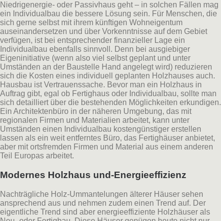
Niedrigenergie- oder Passivhaus geht – in solchen Fällen mag
ein Individualbau die bessere Lösung sein. Für Menschen, die
sich gerne selbst mit ihrem künftigen Wohneigentum
auseinandersetzen und über Vorkenntnisse auf dem Gebiet
verfügen, ist bei entsprechender finanzieller Lage ein
Individualbau ebenfalls sinnvoll. Denn bei ausgiebiger
Eigeninitiative (wenn also viel selbst geplant und unter
Umständen an der Baustelle Hand angelegt wird) reduzieren
sich die Kosten eines individuell geplanten Holzhauses auch.
Hausbau ist Vertrauenssache. Bevor man ein Holzhaus in
Auftrag gibt, egal ob Fertighaus oder Individualbau, sollte man
sich detailliert über die bestehenden Möglichkeiten erkundigen.
Ein Architektenbüro in der näheren Umgebung, das mit
regionalen Firmen und Materialien arbeitet, kann unter
Umständen einen Individualbau kostengünstiger erstellen
lassen als ein weit entferntes Büro, das Fertighäuser anbietet,
aber mit ortsfremden Firmen und Material aus einem anderen
Teil Europas arbeitet.
Modernes Holzhaus und-Energieeffizienz
Nachträgliche Holz-Ummantelungen älterer Häuser sehen
ansprechend aus und nehmen zudem einen Trend auf. Der
eigentliche Trend sind aber energieeffiziente Holzhäuser als
Neu- oder Fertigbau. Diese Häuser genügen heute nicht nur