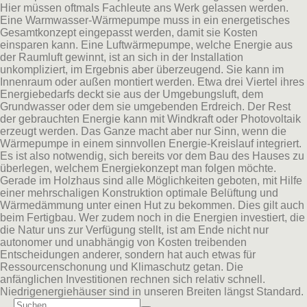
Hier müssen oftmals Fachleute ans Werk gelassen werden.
Eine Warmwasser-Wärmepumpe muss in ein energetisches
Gesamtkonzept eingepasst werden, damit sie Kosten
einsparen kann. Eine Luftwärmepumpe, welche Energie aus
der Raumluft gewinnt, ist an sich in der Installation
unkompliziert, im Ergebnis aber überzeugend. Sie kann im
Innenraum oder außen montiert werden. Etwa drei Viertel ihres
Energiebedarfs deckt sie aus der Umgebungsluft, dem
Grundwasser oder dem sie umgebenden Erdreich. Der Rest
der gebrauchten Energie kann mit Windkraft oder Photovoltaik
erzeugt werden. Das Ganze macht aber nur Sinn, wenn die
Wärmepumpe in einem sinnvollen Energie-Kreislauf integriert.
Es ist also notwendig, sich bereits vor dem Bau des Hauses zu
überlegen, welchem Energiekonzept man folgen möchte.
Gerade im Holzhaus sind alle Möglichkeiten geboten, mit Hilfe
einer mehrschaligen Konstruktion optimale Belüftung und
Wärmedämmung unter einen Hut zu bekommen. Dies gilt auch
beim Fertigbau. Wer zudem noch in die Energien investiert, die
die Natur uns zur Verfügung stellt, ist am Ende nicht nur
autonomer und unabhängig von Kosten treibenden
Entscheidungen anderer, sondern hat auch etwas für
Ressourcenschonung und Klimaschutz getan. Die
anfänglichen Investitionen rechnen sich relativ schnell.
Niedrigenergiehäuser sind in unseren Breiten längst Standard.