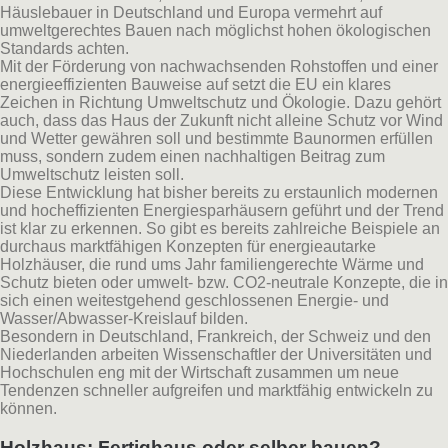
Häuslebauer in Deutschland und Europa vermehrt auf
umweltgerechtes Bauen nach möglichst hohen ökologischen
Standards achten.
Mit der Förderung von nachwachsenden Rohstoffen und einer
energieeffizienten Bauweise auf setzt die EU ein klares
Zeichen in Richtung Umweltschutz und Ökologie. Dazu gehört
auch, dass das Haus der Zukunft nicht alleine Schutz vor Wind
und Wetter gewähren soll und bestimmte Baunormen erfüllen
muss, sondern zudem einen nachhaltigen Beitrag zum
Umweltschutz leisten soll.
Diese Entwicklung hat bisher bereits zu erstaunlich modernen
und hocheffizienten Energiesparhäusern geführt und der Trend
ist klar zu erkennen. So gibt es bereits zahlreiche Beispiele an
durchaus marktfähigen Konzepten für energieautarke
Holzhäuser, die rund ums Jahr familiengerechte Wärme und
Schutz bieten oder umwelt- bzw. CO2-neutrale Konzepte, die in
sich einen weitestgehend geschlossenen Energie- und
Wasser/Abwasser-Kreislauf bilden.
Besondern in Deutschland, Frankreich, der Schweiz und den
Niederlanden arbeiten Wissenschaftler der Universitäten und
Hochschulen eng mit der Wirtschaft zusammen um neue
Tendenzen schneller aufgreifen und marktfähig entwickeln zu
können.
Holzhaus: Fertighaus oder selber bauen? –