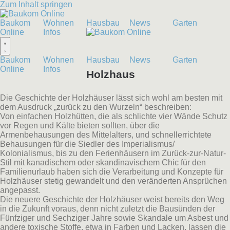
Zum Inhalt springen
Baukom
Wohnen
Hausbau
News
Garten
Online
Infos
Baukom
Wohnen
Hausbau
News
Garten
Online
Infos
Holzhaus
Die Geschichte der Holzhäuser lässt sich wohl am besten mit
dem Ausdruck „zurück zu den Wurzeln“ beschreiben:
Von einfachen Holzhütten, die als schlichte vier Wände Schutz
vor Regen und Kälte bieten sollten, über die
Armenbehausungen des Mittelalters, und schnellerrichtete
Behausungen für die Siedler des Imperialismus/
Kolonialismus, bis zu den Ferienhäusern im Zurück-zur-Natur-
Stil mit kanadischem oder skandinavischem Chic für den
Familienurlaub haben sich die Verarbeitung und Konzepte für
Holzhäuser stetig gewandelt und den veränderten Ansprüchen
angepasst.
Die neuere Geschichte der Holzhäuser weist bereits den Weg
in die Zukunft voraus, denn nicht zuletzt die Bausünden der
Fünfziger und Sechziger Jahre sowie Skandale um Asbest und
andere toxische Stoffe, etwa in Farben und Lacken, lassen die