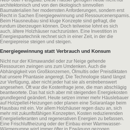
architektonisch und von den ökologisch sinnvollen
Baumaterialien her modernsten Anforderungen, sondern erst
Recht in Sachen Energiegewinnung und Ressourcenersparnis.
Beim Hausneubau sind kluge Konzepte sind gefragt, die
rundum überzeugen können. Doch teilweise lohnt es sich
auch, ältere Holzhäuser nachzurüsten. Eine Investition in
Energiespartechnik rechnet sich in einer Zeit, in der die
Energiepreise steigen und steigen.
Energiegewinnung statt Verbrauch und Konsum
Nicht nur der Klimawandel oder zur Neige gehende
Ressourcen zwingen uns zum Umdenken. Auch die
Abhängigkeit von Großkonzernen, Ölmultis oder Preisdiktaten
hat unsere Phantasie angeregt. Die Technologie stand längst
zur Verfügung, aber nicht jeder hat sie als erstrebenswert
angesehen. Oft war die Kostenfrage jene, die man abschlägig
beantwortete. Das hat sich aber mit steigenden Energiekosten
grundlegend geändert. Heute setzen immer mehr Häuslebauer
auf Holzpellet-Heizungen oder planen eine Solaranlage beim
Hausbau mit ein. Vor allem Holzhäuser regen dazu an, sich
mehr mit zukunftsfähigen Konzepten, Kosten reduzierenden
Energielieferanten und regenerativen Energien zu befassen.
Eine Frischluftheizung oder der Einbau einer Warmwasser-
Wärmepumpe wird immer öfter in Erwägung gezogen.