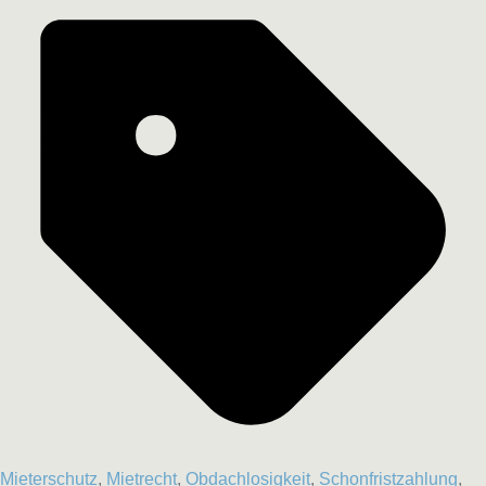
Mieterschutz
,
Mietrecht
,
Obdachlosigkeit
,
Schonfristzahlung
,