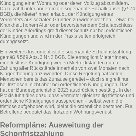
Kündigung einer Wohnung oder deren Vollzug abzumildern.
Dazu zählt unter anderem die sogenannte Sozialklausel (§ 574
BGB), die Mieter*innen erlaubt, der Kündigung eines
Vermieters aus sozialen Gründen zu widersprechen – etwa bei
Krankheit, hohem Alter oder bevorstehendem Schulabschluss
der Kinder. Allerdings greift dieser Schutz nur bei ordentlichen
Kündigungen und wird in der Praxis selten erfolgreich
durchgesetzt.
Ein weiteres Instrument ist die sogenannte Schonfristzahlung
gemäß § 569 Abs. 3 Nr. 2 BGB. Sie ermöglicht Mieter*innen,
eine fristlose Kündigung wegen Mietrückständen durch
Zahlung aller Rückstände innerhalb von zwei Monaten nach
Klageerhebung abzuwenden. Diese Regelung hat vielen
Menschen bereits das Zuhause gerettet – doch sie greift nur
bei fristlosen, nicht aber bei ordentlichen Kündigungen. Das
hat der Bundesgerichtshof 2023 ausdrücklich bestätigt. In der
Praxis führt dies dazu, dass Vermieter gleichzeitig fristlose und
ordentliche Kündigungen aussprechen – selbst wenn die
fristlose aufgehoben wird, bleibt die ordentliche bestehen. Für
Betroffene bedeutet das: trotzdem Wohnungsverlust.
Reformpläne: Ausweitung der
Schonfristzahlung