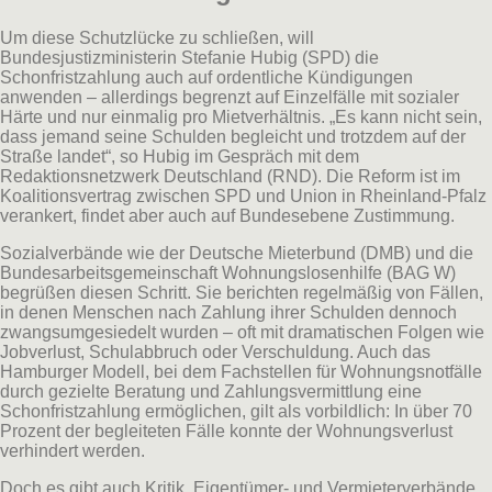
Um diese Schutzlücke zu schließen, will
Bundesjustizministerin Stefanie Hubig (SPD) die
Schonfristzahlung auch auf ordentliche Kündigungen
anwenden – allerdings begrenzt auf Einzelfälle mit sozialer
Härte und nur einmalig pro Mietverhältnis. „Es kann nicht sein,
dass jemand seine Schulden begleicht und trotzdem auf der
Straße landet“, so Hubig im Gespräch mit dem
Redaktionsnetzwerk Deutschland (RND). Die Reform ist im
Koalitionsvertrag zwischen SPD und Union in Rheinland-Pfalz
verankert, findet aber auch auf Bundesebene Zustimmung.
Sozialverbände wie der Deutsche Mieterbund (DMB) und die
Bundesarbeitsgemeinschaft Wohnungslosenhilfe (BAG W)
begrüßen diesen Schritt. Sie berichten regelmäßig von Fällen,
in denen Menschen nach Zahlung ihrer Schulden dennoch
zwangsumgesiedelt wurden – oft mit dramatischen Folgen wie
Jobverlust, Schulabbruch oder Verschuldung. Auch das
Hamburger Modell, bei dem Fachstellen für Wohnungsnotfälle
durch gezielte Beratung und Zahlungsvermittlung eine
Schonfristzahlung ermöglichen, gilt als vorbildlich: In über 70
Prozent der begleiteten Fälle konnte der Wohnungsverlust
verhindert werden.
Doch es gibt auch Kritik. Eigentümer- und Vermieterverbände