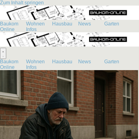
Zum Inhalt springen
Baukom
Wohnen
Hausbau
News
Garten
Online
Infos
Baukom
Wohnen
Hausbau
News
Garten
Online
Infos