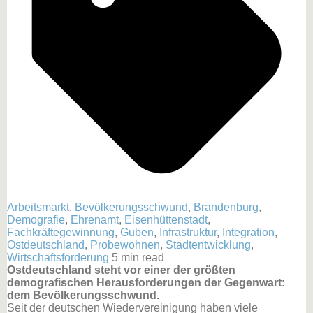
Arbeitsmarkt
,
Bevölkerungsschwund
,
Brandenburg
,
Demografie
,
Ehrenamt
,
Eisenhüttenstadt
,
Fachkräftegewinnung
,
Guben
,
Infrastruktur
,
Integration
,
Ostdeutschland
,
Probewohnen
,
Stadtentwicklung
,
Wirtschaftsförderung
5 min read
Ostdeutschland steht vor einer der größten
demografischen Herausforderungen der Gegenwart:
dem Bevölkerungsschwund.
Seit der deutschen Wiedervereinigung haben viele