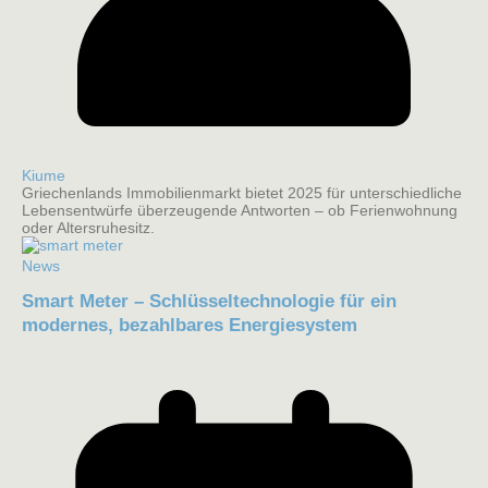
Kiume
Griechenlands Immobilienmarkt bietet 2025 für unterschiedliche
Lebensentwürfe überzeugende Antworten – ob Ferienwohnung
oder Altersruhesitz.
News
Smart Meter – Schlüsseltechnologie für ein
modernes, bezahlbares Energiesystem