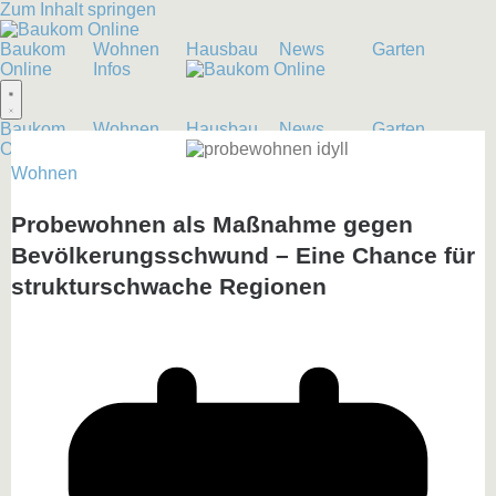
Zum Inhalt springen
Baukom
Wohnen
Hausbau
News
Garten
Online
Infos
Baukom
Wohnen
Hausbau
News
Garten
Online
Infos
Wohnen
Probewohnen als Maßnahme gegen
Bevölkerungsschwund – Eine Chance für
strukturschwache Regionen