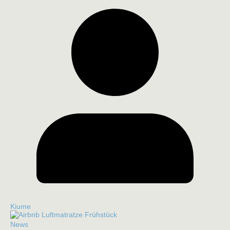
Kiume
News