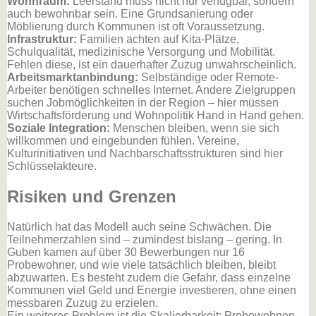
Wohnraum:
Leerstand muss nicht nur verfügbar, sondern
auch bewohnbar sein. Eine Grundsanierung oder
Möblierung durch Kommunen ist oft Voraussetzung.
Infrastruktur:
Familien achten auf Kita-Plätze,
Schulqualität, medizinische Versorgung und Mobilität.
Fehlen diese, ist ein dauerhafter Zuzug unwahrscheinlich.
Arbeitsmarktanbindung:
Selbständige oder Remote-
Arbeiter benötigen schnelles Internet. Andere Zielgruppen
suchen Jobmöglichkeiten in der Region – hier müssen
Wirtschaftsförderung und Wohnpolitik Hand in Hand gehen.
Soziale Integration:
Menschen bleiben, wenn sie sich
willkommen und eingebunden fühlen. Vereine,
Kulturinitiativen und Nachbarschaftsstrukturen sind hier
Schlüsselakteure.
Risiken und Grenzen
Natürlich hat das Modell auch seine Schwächen. Die
Teilnehmerzahlen sind – zumindest bislang – gering. In
Guben kamen auf über 30 Bewerbungen nur 16
Probewohner, und wie viele tatsächlich bleiben, bleibt
abzuwarten. Es besteht zudem die Gefahr, dass einzelne
Kommunen viel Geld und Energie investieren, ohne einen
messbaren Zuzug zu erzielen.
Ein weiteres Problem ist die Skalierbarkeit: Probewohnen