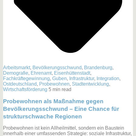
Arbeitsmarkt
,
Bevölkerungsschwund
,
Brandenburg
,
Demografie
,
Ehrenamt
,
Eisenhüttenstadt
,
Fachkräftegewinnung
,
Guben
,
Infrastruktur
,
Integration
,
Ostdeutschland
,
Probewohnen
,
Stadtentwicklung
,
Wirtschaftsförderung
5 min read
Probewohnen als Maßnahme gegen
Bevölkerungsschwund – Eine Chance für
strukturschwache Regionen
Probewohnen ist kein Allheilmittel, sondern ein Baustein
innerhalb einer umfassenden Strategie: soziale Infrastruktur,