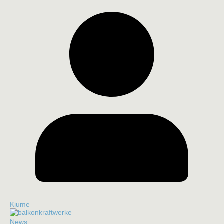
Kiume
News