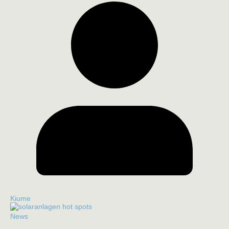
Kiume
News