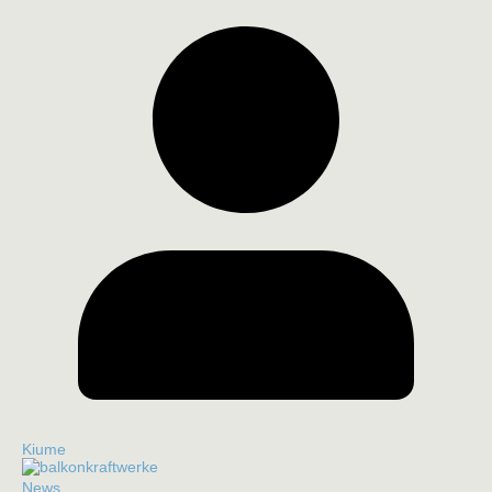
Kiume
News