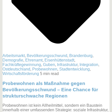
Arbeitsmarkt
,
Bevölkerungsschwund
,
Brandenburg
,
Demografie
,
Ehrenamt
,
Eisenhüttenstadt
,
Fachkräftegewinnung
,
Guben
,
Infrastruktur
,
Integration
,
Ostdeutschland
,
Probewohnen
,
Stadtentwicklung
,
Wirtschaftsförderung
5 min read
Probewohnen als Maßnahme gegen
Bevölkerungsschwund – Eine Chance für
strukturschwache Regionen
Probewohnen ist kein Allheilmittel, sondern ein Baustein
innerhalb einer umfassenden Strategie: soziale Infrastruktur,