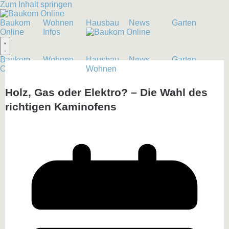
Zum Inhalt springen
Baukom
Wohnen
Hausbau
News
Garten
Online
Infos
Baukom
Wohnen
Hausbau
News
Garten
Online
Infos
Wohnen
Holz, Gas oder Elektro? – Die Wahl des
richtigen Kaminofens