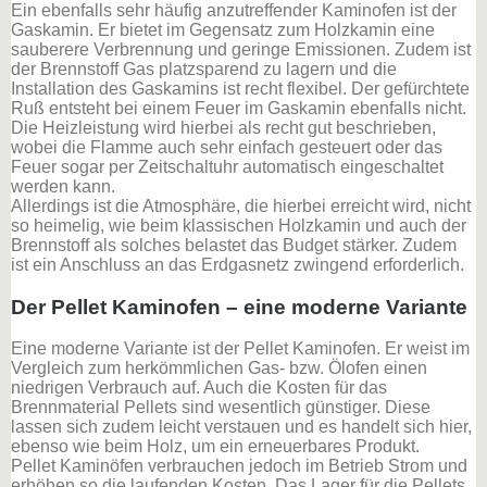
Ein ebenfalls sehr häufig anzutreffender Kaminofen ist der
Gaskamin. Er bietet im Gegensatz zum Holzkamin eine
sauberere Verbrennung und geringe Emissionen. Zudem ist
der Brennstoff Gas platzsparend zu lagern und die
Installation des Gaskamins ist recht flexibel. Der gefürchtete
Ruß entsteht bei einem Feuer im Gaskamin ebenfalls nicht.
Die Heizleistung wird hierbei als recht gut beschrieben,
wobei die Flamme auch sehr einfach gesteuert oder das
Feuer sogar per Zeitschaltuhr automatisch eingeschaltet
werden kann.
Allerdings ist die Atmosphäre, die hierbei erreicht wird, nicht
so heimelig, wie beim klassischen Holzkamin und auch der
Brennstoff als solches belastet das Budget stärker. Zudem
ist ein Anschluss an das Erdgasnetz zwingend erforderlich.
Der Pellet Kaminofen – eine moderne Variante
Eine moderne Variante ist der Pellet Kaminofen. Er weist im
Vergleich zum herkömmlichen Gas- bzw. Ölofen einen
niedrigen Verbrauch auf. Auch die Kosten für das
Brennmaterial Pellets sind wesentlich günstiger. Diese
lassen sich zudem leicht verstauen und es handelt sich hier,
ebenso wie beim Holz, um ein erneuerbares Produkt.
Pellet Kaminöfen verbrauchen jedoch im Betrieb Strom und
erhöhen so die laufenden Kosten. Das Lager für die Pellets