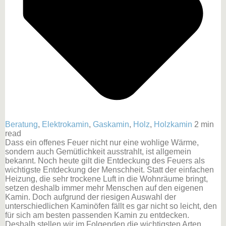
Beratung
,
Elektrokamin
,
Gaskamin
,
Holz
,
Holzkamin
2 min
read
Dass ein offenes Feuer nicht nur eine wohlige Wärme,
sondern auch Gemütlichkeit ausstrahlt, ist allgemein
bekannt. Noch heute gilt die Entdeckung des Feuers als
wichtigste Entdeckung der Menschheit. Statt der einfachen
Heizung, die sehr trockene Luft in die Wohnräume bringt,
setzen deshalb immer mehr Menschen auf den eigenen
Kamin. Doch aufgrund der riesigen Auswahl der
unterschiedlichen Kaminöfen fällt es gar nicht so leicht, den
für sich am besten passenden Kamin zu entdecken.
Deshalb stellen wir im Folgenden die wichtigsten Arten