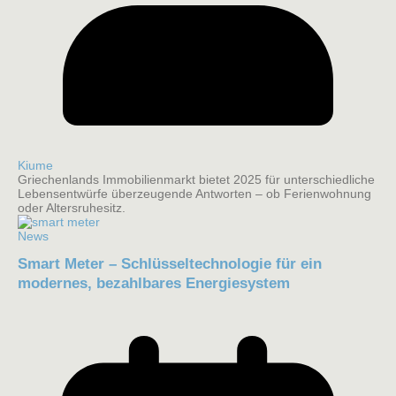
Kiume
Griechenlands Immobilienmarkt bietet 2025 für unterschiedliche
Lebensentwürfe überzeugende Antworten – ob Ferienwohnung
oder Altersruhesitz.
News
Smart Meter – Schlüsseltechnologie für ein
modernes, bezahlbares Energiesystem