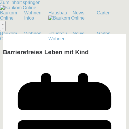
Zum Inhalt springen
Baukom
Wohnen
Hausbau
News
Garten
Online
Infos
Baukom
Wohnen
Hausbau
News
Garten
Online
Infos
Wohnen
Barrierefreies Leben mit Kind