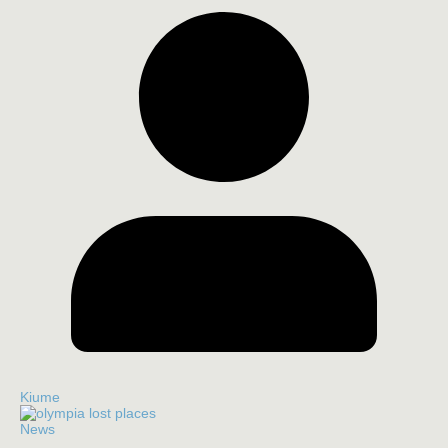
Kiume
News