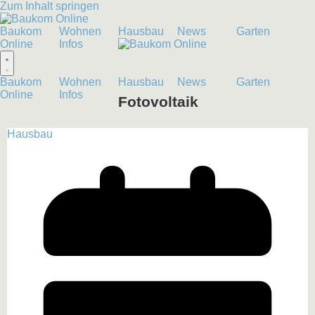
Zum Inhalt springen
Baukom
Wohnen
Hausbau
News
Garten
Online
Infos
Baukom
Wohnen
Hausbau
News
Garten
Online
Infos
Fotovoltaik
Hausbau