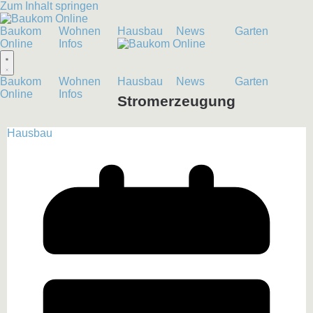
Zum Inhalt springen
Baukom
Wohnen
Hausbau
News
Garten
Online
Infos
Baukom
Wohnen
Hausbau
News
Garten
Online
Infos
Stromerzeugung
Hausbau