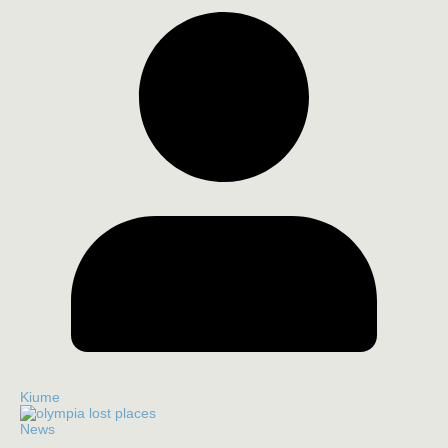
Kiume
News