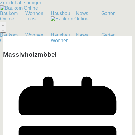
Zum Inhalt springen
Baukom
Wohnen
Hausbau
News
Garten
Online
Infos
Baukom
Wohnen
Hausbau
News
Garten
Online
Infos
Wohnen
Massivholzmöbel