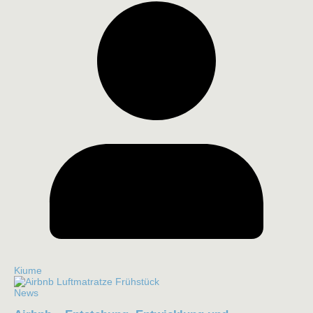
Kiume
News