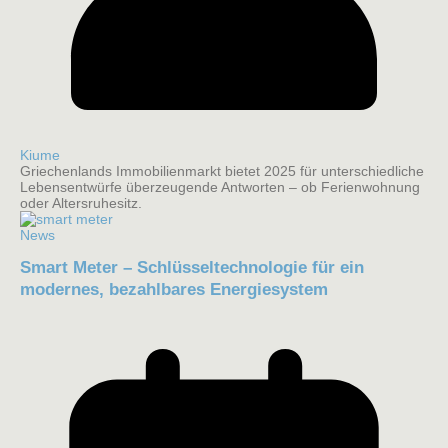
Kiume
Griechenlands Immobilienmarkt bietet 2025 für unterschiedliche
Lebensentwürfe überzeugende Antworten – ob Ferienwohnung
oder Altersruhesitz.
News
Smart Meter – Schlüsseltechnologie für ein
modernes, bezahlbares Energiesystem