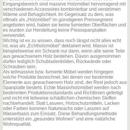
Eingangsbereich sind massive Holzmöbel hervorragend mit
verschiedenen Accessoires kombinierbar und verströmen
Wärme und Behaglichkeit. Im Gegensatz zu dem, was
oftmals als „Holzmöbel“ im günstigeren Preissegment
angeboten wird, haben sie keine furnierten Oberflächen und
es wurden zur Herstellung keine Pressspanplatten
verwendet.
Wichtig ist es zu wissen, dass noch längst nicht alles echt
ist, was als „Echtholzmöbel“ deklariert wird. Massiv ist
beispielsweise ein Schrank nur dann, wenn alle seine Teile
aus gewachsenem Holz bestehen. Davon ausgenommen
dürfen lediglich Schubladenböden, Rückwände oder
Schrauben sein.
Als teilmassive bzw. furnierte Möbel werden hingegen
solche Produkte bezeichnet, bei denen nur bestimmte
Elemente aus gewachsenem Holz sind, der Rest jedoch aus
Spanplatte besteht. Echte Massivholzmöbel werden nach
bestimmten Produktionsstandards und Richtlinien gefertigt
und nicht mit teilweise schädlichen chemischen Stoffen
nachbehandelt. Statt Lasuren, Holzschutzmitteln, Lacken
oder Farben kommen Naturwachs oder Lasuren auf
Wasserbasis zum Einsatz. Diese Behandlungsmethode
unterstützt ein „gesundes Wohnen“ und eine natürliche
Wohnqualität.