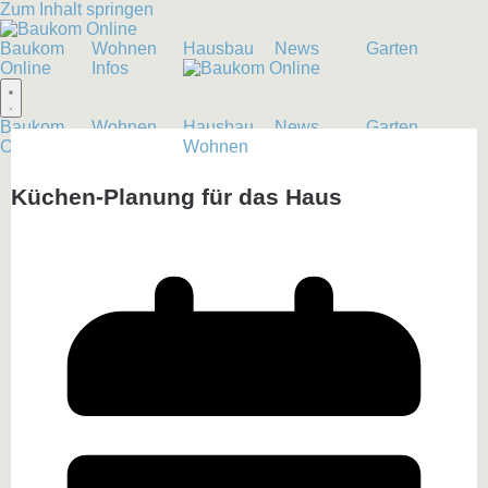
Zum Inhalt springen
Baukom
Wohnen
Hausbau
News
Garten
Online
Infos
Baukom
Wohnen
Hausbau
News
Garten
Online
Infos
Wohnen
Küchen-Planung für das Haus