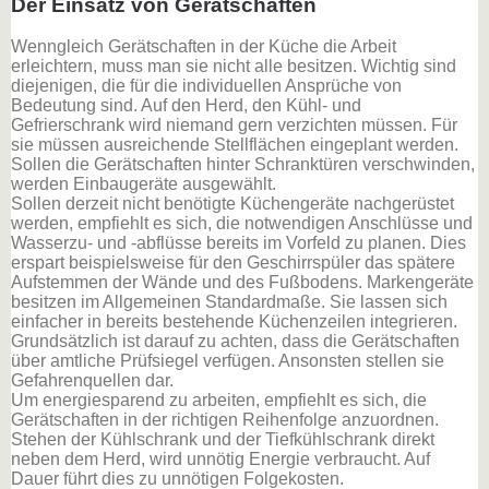
Der Einsatz von Gerätschaften
Wenngleich Gerätschaften in der Küche die Arbeit
erleichtern, muss man sie nicht alle besitzen. Wichtig sind
diejenigen, die für die individuellen Ansprüche von
Bedeutung sind. Auf den Herd, den Kühl- und
Gefrierschrank wird niemand gern verzichten müssen. Für
sie müssen ausreichende Stellflächen eingeplant werden.
Sollen die Gerätschaften hinter Schranktüren verschwinden,
werden Einbaugeräte ausgewählt.
Sollen derzeit nicht benötigte Küchengeräte nachgerüstet
werden, empfiehlt es sich, die notwendigen Anschlüsse und
Wasserzu- und -abflüsse bereits im Vorfeld zu planen. Dies
erspart beispielsweise für den Geschirrspüler das spätere
Aufstemmen der Wände und des Fußbodens. Markengeräte
besitzen im Allgemeinen Standardmaße. Sie lassen sich
einfacher in bereits bestehende Küchenzeilen integrieren.
Grundsätzlich ist darauf zu achten, dass die Gerätschaften
über amtliche Prüfsiegel verfügen. Ansonsten stellen sie
Gefahrenquellen dar.
Um energiesparend zu arbeiten, empfiehlt es sich, die
Gerätschaften in der richtigen Reihenfolge anzuordnen.
Stehen der Kühlschrank und der Tiefkühlschrank direkt
neben dem Herd, wird unnötig Energie verbraucht. Auf
Dauer führt dies zu unnötigen Folgekosten.