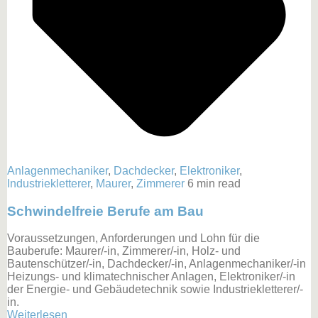
Anlagenmechaniker
,
Dachdecker
,
Elektroniker
,
Industriekletterer
,
Maurer
,
Zimmerer
6 min read
Schwindelfreie Berufe am Bau
Voraussetzungen, Anforderungen und Lohn für die
Bauberufe: Maurer/-in, Zimmerer/-in, Holz- und
Bautenschützer/-in, Dachdecker/-in, Anlagenmechaniker/-in
Heizungs- und klimatechnischer Anlagen, Elektroniker/-in
der Energie- und Gebäudetechnik sowie Industriekletterer/-
in.
Weiterlesen