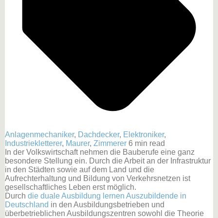
Anlagenmechaniker
,
Dachdecker
,
Elektroniker
,
Industriekletterer
,
Maurer
,
Zimmerer
6 min read
In der Volkswirtschaft nehmen die Bauberufe eine ganz
besondere Stellung ein. Durch die Arbeit an der Infrastruktur
in den Städten sowie auf dem Land und die
Aufrechterhaltung und Bildung von Verkehrsnetzen ist
gesellschaftliches Leben erst möglich.
Durch
die duale Ausbildung lernen Auszubildende in
Deutschland
in den Ausbildungsbetrieben und
überbetrieblichen Ausbildungszentren sowohl die Theorie