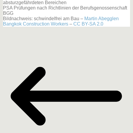
absturzgefährdeten Bereichen
PSA Prüfungen nach Richtlinien der Berufsgenossenschaft
BGG
Bildnachweis: schwindelfrei am Bau –
Martin Abegglen
Bangkok Construction Workers
–
CC BY-SA 2.0