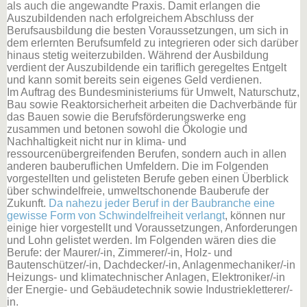
als auch die angewandte Praxis. Damit erlangen die
Auszubildenden nach erfolgreichem Abschluss der
Berufsausbildung die besten Voraussetzungen, um sich in
dem erlernten Berufsumfeld zu integrieren oder sich darüber
hinaus stetig weiterzubilden. Während der Ausbildung
verdient der Auszubildende ein tariflich geregeltes Entgelt
und kann somit bereits sein eigenes Geld verdienen.
Im Auftrag des Bundesministeriums für Umwelt, Naturschutz,
Bau sowie Reaktorsicherheit arbeiten die Dachverbände für
das Bauen sowie die Berufsförderungswerke eng
zusammen und betonen sowohl die Ökologie und
Nachhaltigkeit nicht nur in klima- und
ressourcenübergreifenden Berufen, sondern auch in allen
anderen bauberuflichen Umfeldern. Die im Folgenden
vorgestellten und gelisteten Berufe geben einen Überblick
über schwindelfreie, umweltschonende Bauberufe der
Zukunft.
Da nahezu jeder Beruf in der Baubranche eine
gewisse Form von Schwindelfreiheit verlangt
, können nur
einige hier vorgestellt und Voraussetzungen, Anforderungen
und Lohn gelistet werden. Im Folgenden wären dies die
Berufe: der Maurer/-in, Zimmerer/-in, Holz- und
Bautenschützer/-in, Dachdecker/-in, Anlagenmechaniker/-in
Heizungs- und klimatechnischer Anlagen, Elektroniker/-in
der Energie- und Gebäudetechnik sowie Industriekletterer/-
in.