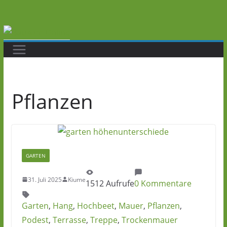
Zum
Inhalt
springen
Pflanzen
GARTEN
31. Juli 2025
Kiume
1512 Aufrufe
0 Kommentare
Garten
,
Hang
,
Hochbeet
,
Mauer
,
Pflanzen
,
Podest
,
Terrasse
,
Treppe
,
Trockenmauer