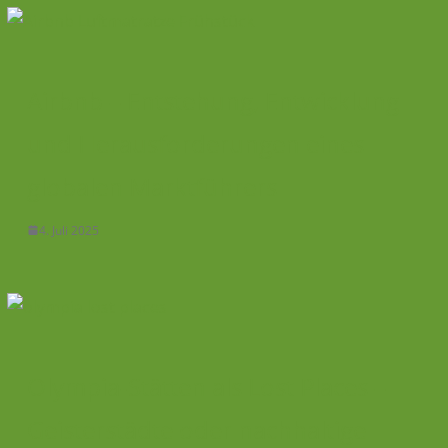
Airbnb – Entstehung, Entwicklung
und Herausforderungen eines
globalen Marktführers
4. Juli 2025
Olympia-Stätten als Lost Places –
Geisterstädte oder nachhaltige