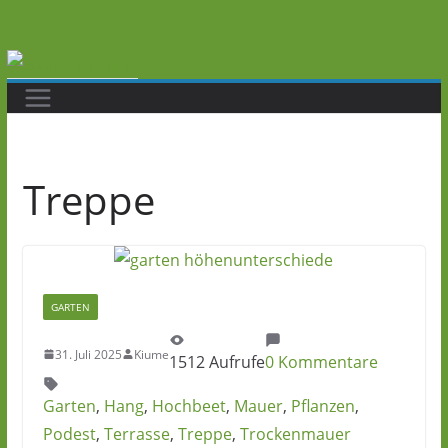
Zum
Inhalt
springen
Treppe
GARTEN
31. Juli 2025
Kiume
1512 Aufrufe
0 Kommentare
Garten
,
Hang
,
Hochbeet
,
Mauer
,
Pflanzen
,
Podest
,
Terrasse
,
Treppe
,
Trockenmauer