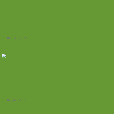
Hot Spots bei Solaranlagen –
Gefahr durch Schatten, Schmutz
und Technikfehler
13. Juli 2025
Balkonkraftwerke – steckerfertige
Solarlösungen jetzt auch bei IKEA
7. Juli 2025