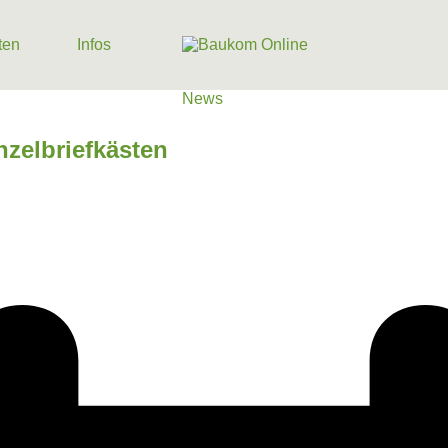
ten
Infos
ten
Infos
News
zelbriefkästen