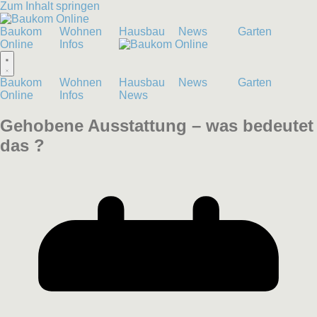
Zum Inhalt springen
Baukom
Wohnen
Hausbau
News
Garten
Online
Infos
Baukom
Wohnen
Hausbau
News
Garten
Online
Infos
News
Gehobene Ausstattung – was bedeutet
das ?