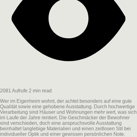
2081 Aufrufe
2 min read
Wer im Eigenheim wohnt, der achtet besonders auf eine gute
Qualität sowie eine gehobene Ausstattung. Durch hochwertige
Verarbeitung sind Häuser und Wohnungen mehr wert, was sich
im Laufe der Jahre rentiert. Die Geschmäcker der Bewohner
sind verschieden, doch eine anspruchsvolle Ausstattung
beinhaltet langlebige Materialien und einen zeitlosen Stil bei
individueller
Optik und einer gewissen persönlichen Note.