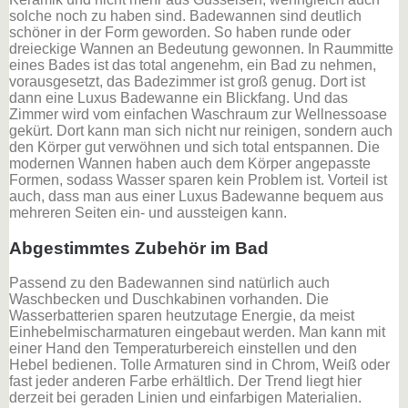
solche noch zu haben sind. Badewannen sind deutlich
schöner in der Form geworden. So haben runde oder
dreieckige Wannen an Bedeutung gewonnen. In Raummitte
eines Bades ist das total angenehm, ein Bad zu nehmen,
vorausgesetzt, das Badezimmer ist groß genug. Dort ist
dann eine Luxus Badewanne ein Blickfang. Und das
Zimmer wird vom einfachen Waschraum zur Wellnessoase
gekürt. Dort kann man sich nicht nur reinigen, sondern auch
den Körper gut verwöhnen und sich total entspannen. Die
modernen Wannen haben auch dem Körper angepasste
Formen, sodass Wasser sparen kein Problem ist. Vorteil ist
auch, dass man aus einer Luxus Badewanne bequem aus
mehreren Seiten ein- und aussteigen kann.
Abgestimmtes Zubehör im Bad
Passend zu den Badewannen sind natürlich auch
Waschbecken und Duschkabinen vorhanden. Die
Wasserbatterien sparen heutzutage Energie, da meist
Einhebelmischarmaturen eingebaut werden. Man kann mit
einer Hand den Temperaturbereich einstellen und den
Hebel bedienen. Tolle Armaturen sind in Chrom, Weiß oder
fast jeder anderen Farbe erhältlich. Der Trend liegt hier
derzeit bei geraden Linien und einfarbigen Materialien.