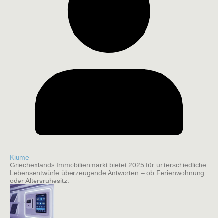
Kiume
Griechenlands Immobilienmarkt bietet 2025 für unterschiedliche
Lebensentwürfe überzeugende Antworten – ob Ferienwohnung
oder Altersruhesitz.