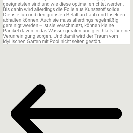
geeignetsten sind und wie diese optimal errichtet werden.
Bis dahin wird allerdings die Folie aus Kunststoff solide
Dienste tun und den gröbsten Befall an Laub und Insekten
abhalten können. Auch sie muss allerdings regelmäßig
gereinigt werden – ist sie verschmutzt, können kleine
Partikel davon in das Wasser geraten und gleichfalls für eine
Verunreinigung sorgen. Und damit wird der Traum vom
idyllischen Garten mit Pool nicht selten gestört.