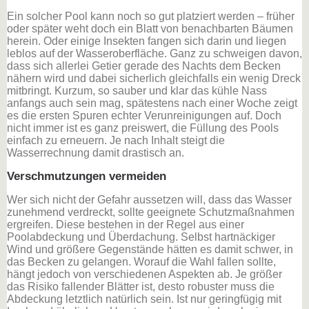
Ein solcher Pool kann noch so gut platziert werden – früher
oder später weht doch ein Blatt von benachbarten Bäumen
herein. Oder einige Insekten fangen sich darin und liegen
leblos auf der Wasseroberfläche. Ganz zu schweigen davon,
dass sich allerlei Getier gerade des Nachts dem Becken
nähern wird und dabei sicherlich gleichfalls ein wenig Dreck
mitbringt. Kurzum, so sauber und klar das kühle Nass
anfangs auch sein mag, spätestens nach einer Woche zeigt
es die ersten Spuren echter Verunreinigungen auf. Doch
nicht immer ist es ganz preiswert, die Füllung des Pools
einfach zu erneuern. Je nach Inhalt steigt die
Wasserrechnung damit drastisch an.
Verschmutzungen vermeiden
Wer sich nicht der Gefahr aussetzen will, dass das Wasser
zunehmend verdreckt, sollte geeignete Schutzmaßnahmen
ergreifen. Diese bestehen in der Regel aus einer
Poolabdeckung und Überdachung. Selbst hartnäckiger
Wind und größere Gegenstände hätten es damit schwer, in
das Becken zu gelangen. Worauf die Wahl fallen sollte,
hängt jedoch von verschiedenen Aspekten ab. Je größer
das Risiko fallender Blätter ist, desto robuster muss die
Abdeckung letztlich natürlich sein. Ist nur geringfügig mit