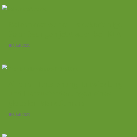
Balkonkraftwerke – steckerfertige
Solarlösungen jetzt auch bei IKEA
7. Juli 2025
Airbnb – Entstehung, Entwicklung
und Herausforderungen eines
globalen Marktführers
4. Juli 2025