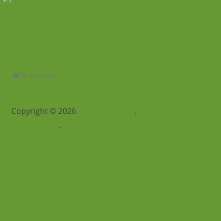
Olympia-Stätten als Lost Places –
Geisterstädte oder nachhaltige
Planungen
30. Juni 2025
Copyright © 2026
Baukom Online
.
Impressum /
Datenschutz
.