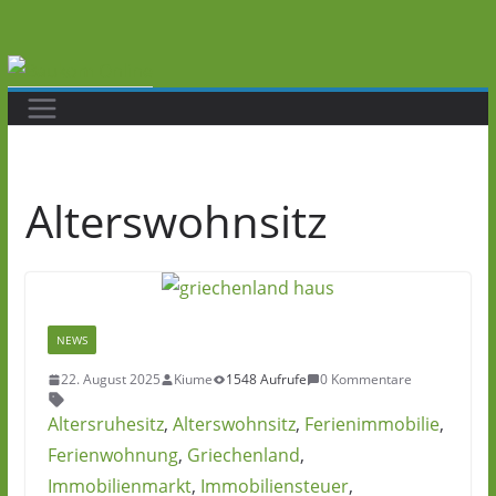
Zum
Inhalt
springen
Alterswohnsitz
NEWS
22. August 2025
Kiume
1548 Aufrufe
0 Kommentare
Altersruhesitz
,
Alterswohnsitz
,
Ferienimmobilie
,
Ferienwohnung
,
Griechenland
,
Immobilienmarkt
,
Immobiliensteuer
,