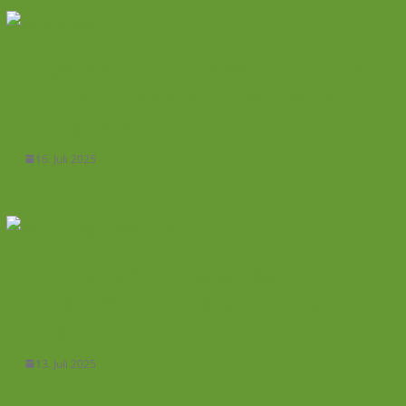
Smart Meter – Schlüsseltechnologie
für ein modernes, bezahlbares
Energiesystem
16. Juli 2025
Hot Spots bei Solaranlagen –
Gefahr durch Schatten, Schmutz
und Technikfehler
13. Juli 2025