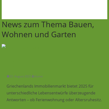
News zum Thema Bauen,
Wohnen und Garten
Haus in Griechenland kaufen: Tipps
für Sonne und Sicherheit
22. August 2025
Kiume
Griechenlands Immobilienmarkt bietet 2025 für
unterschiedliche Lebensentwürfe überzeugende
Antworten – ob Ferienwohnung oder Altersruhesitz.