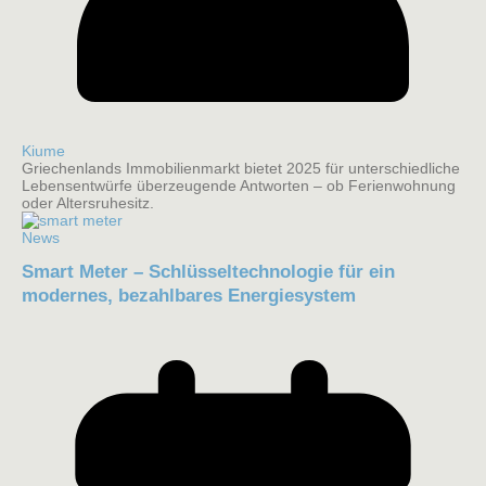
Kiume
Griechenlands Immobilienmarkt bietet 2025 für unterschiedliche
Lebensentwürfe überzeugende Antworten – ob Ferienwohnung
oder Altersruhesitz.
News
Smart Meter – Schlüsseltechnologie für ein
modernes, bezahlbares Energiesystem