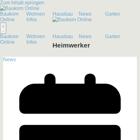
Zum Inhalt springen
Baukom
Wohnen
Hausbau
News
Garten
Online
Infos
Baukom
Wohnen
Hausbau
News
Garten
Online
Infos
Heimwerker
News