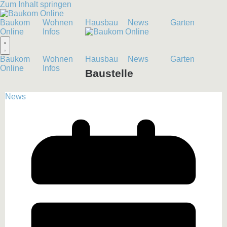
Zum Inhalt springen
Baukom
Wohnen
Hausbau
News
Garten
Online
Infos
Baukom
Wohnen
Hausbau
News
Garten
Online
Infos
Baustelle
News