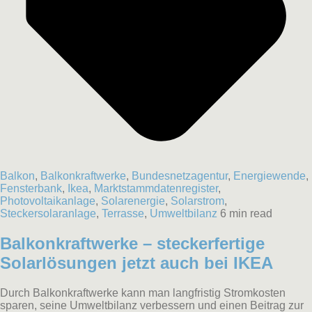
Balkon
,
Balkonkraftwerke
,
Bundesnetzagentur
,
Energiewende
,
Fensterbank
,
Ikea
,
Marktstammdatenregister
,
Photovoltaikanlage
,
Solarenergie
,
Solarstrom
,
Steckersolaranlage
,
Terrasse
,
Umweltbilanz
6 min read
Balkonkraftwerke – steckerfertige
Solarlösungen jetzt auch bei IKEA
Durch Balkonkraftwerke kann man langfristig Stromkosten
sparen, seine Umweltbilanz verbessern und einen Beitrag zur