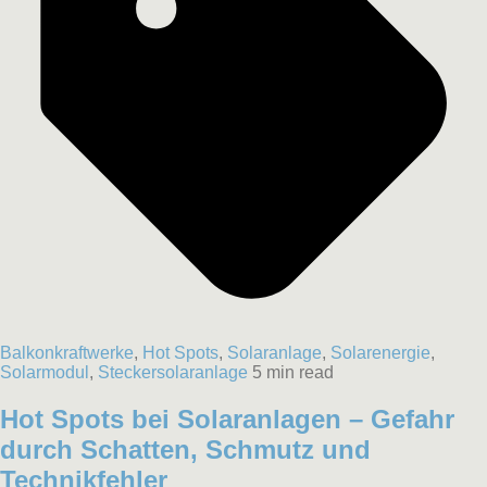
Balkonkraftwerke
,
Hot Spots
,
Solaranlage
,
Solarenergie
,
Solarmodul
,
Steckersolaranlage
5 min read
Hot Spots bei Solaranlagen – Gefahr
durch Schatten, Schmutz und
Technikfehler