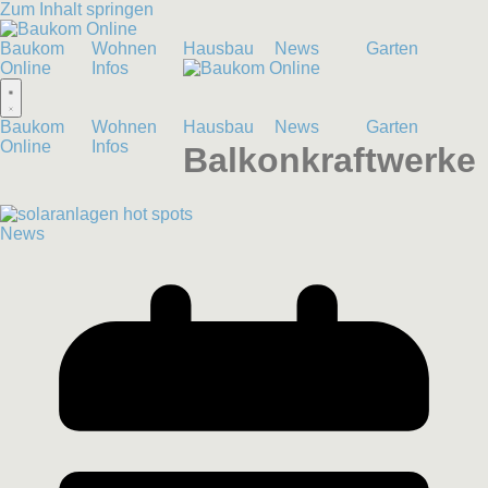
Zum Inhalt springen
Baukom
Wohnen
Hausbau
News
Garten
Online
Infos
Baukom
Wohnen
Hausbau
News
Garten
Online
Infos
Balkonkraftwerke
News