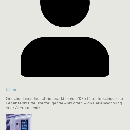
Kiume
Griechenlands Immobilienmarkt bietet 2025 für unterschiedliche
Lebensentwürfe überzeugende Antworten – ob Ferienwohnung
oder Altersruhesitz.