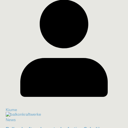
Kiume
News