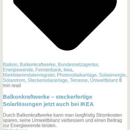
Balkon
,
Balkonkraftwerke
,
Bundesnetzagentur
,
Energiewende
,
Fensterbank
,
Ikea
,
Marktstammdatenregister
,
Photovoltaikanlage
,
Solarenergie
,
Solarstrom
,
Steckersolaranlage
,
Terrasse
,
Umweltbilanz
6
min read
Balkonkraftwerke – steckerfertige
Solarlösungen jetzt auch bei IKEA
Durch Balkonkraftwerke kann man langfristig Stromkosten
sparen, seine Umweltbilanz verbessern und einen Beitrag
zur Energiewende leisten.