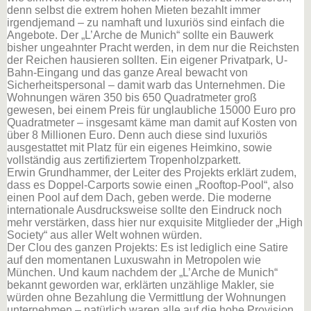
denn selbst die extrem hohen Mieten bezahlt immer
irgendjemand – zu namhaft und luxuriös sind einfach die
Angebote. Der „L’Arche de Munich“ sollte ein Bauwerk
bisher ungeahnter Pracht werden, in dem nur die Reichsten
der Reichen hausieren sollten. Ein eigener Privatpark, U-
Bahn-Eingang und das ganze Areal bewacht von
Sicherheitspersonal – damit warb das Unternehmen. Die
Wohnungen wären 350 bis 650 Quadratmeter groß
gewesen, bei einem Preis für unglaubliche 15000 Euro pro
Quadratmeter – insgesamt käme man damit auf Kosten von
über 8 Millionen Euro. Denn auch diese sind luxuriös
ausgestattet mit Platz für ein eigenes Heimkino, sowie
vollständig aus zertifiziertem Tropenholzparkett.
Erwin Grundhammer, der Leiter des Projekts erklärt zudem,
dass es Doppel-Carports sowie einen „Rooftop-Pool“, also
einen Pool auf dem Dach, geben werde. Die moderne
internationale Ausdrucksweise sollte den Eindruck noch
mehr verstärken, dass hier nur exquisite Mitglieder der „High
Society“ aus aller Welt wohnen würden.
Der Clou des ganzen Projekts: Es ist lediglich eine Satire
auf den momentanen Luxuswahn in Metropolen wie
München. Und kaum nachdem der „L’Arche de Munich“
bekannt geworden war, erklärten unzählige Makler, sie
würden ohne Bezahlung die Vermittlung der Wohnungen
unternehmen – natürlich waren alle auf die hohe Provision