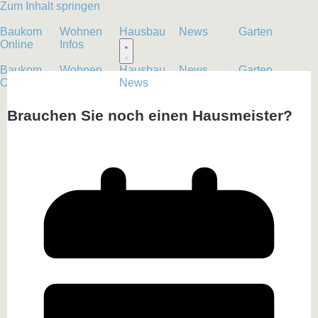
Zum Inhalt springen
Baukom
Wohnen
Hausbau
News
Garten
Online
Infos
Baukom
Wohnen
Hausbau
News
Garten
Online
Infos
News
Brauchen Sie noch einen Hausmeister?