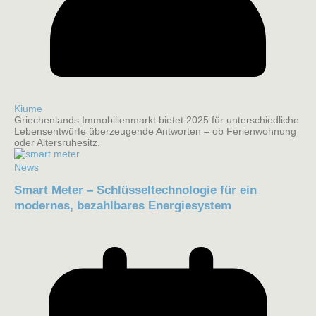
Kiume
Griechenlands Immobilienmarkt bietet 2025 für unterschiedliche
Lebensentwürfe überzeugende Antworten – ob Ferienwohnung
oder Altersruhesitz.
News
Smart Meter – Schlüsseltechnologie für ein
modernes, bezahlbares Energiesystem