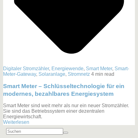
Digitaler Stromzähler
,
Energiewende
,
Smart Meter
,
Smart-
Meter-Gateway
,
Solaranlage
,
Stromnetz
4 min read
Smart Meter – Schlüsseltechnologie für ein
modernes, bezahlbares Energiesystem
Smart Meter sind weit mehr als nur ein neuer Stromzähler.
Sie sind das Betriebssystem einer dezentralen
Energiewirtschaft.
Weiterlesen