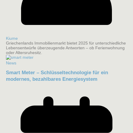
Kiume
Griechenlands Immobilienmarkt bietet 2025 für unterschiedliche
Lebensentwürfe überzeugende Antworten – ob Ferienwohnung
oder Altersruhesitz.
News
Smart Meter – Schlüsseltechnologie für ein
modernes, bezahlbares Energiesystem