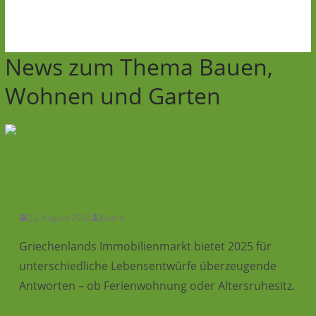
News zum Thema Bauen,
Wohnen und Garten
Haus in Griechenland kaufen: Tipps
für Sonne und Sicherheit
22. August 2025
Kiume
Griechenlands Immobilienmarkt bietet 2025 für
unterschiedliche Lebensentwürfe überzeugende
Antworten – ob Ferienwohnung oder Altersruhesitz.