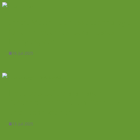
Smart Meter – Schlüsseltechnologie
für ein modernes, bezahlbares
Energiesystem
16. Juli 2025
Hot Spots bei Solaranlagen –
Gefahr durch Schatten, Schmutz
und Technikfehler
13. Juli 2025