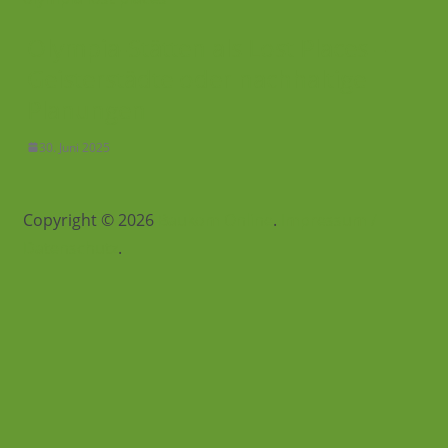
Olympia-Stätten als Lost Places –
Geisterstädte oder nachhaltige
Planungen
30. Juni 2025
Copyright © 2026
Baukom Online
.
Impressum /
Datenschutz
.