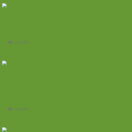
Balkonkraftwerke – steckerfertige
Solarlösungen jetzt auch bei IKEA
7. Juli 2025
Airbnb – Entstehung, Entwicklung
und Herausforderungen eines
globalen Marktführers
4. Juli 2025