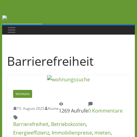
Zum
Inhalt
springen
Barrierefreiheit
WOHNEN
15. August 2025
Kiume
1269 Aufrufe
0 Kommentare
Barrierefreiheit
,
Betriebskosten
,
Energieeffizienz
,
Immobilienpreise
,
mieten
,