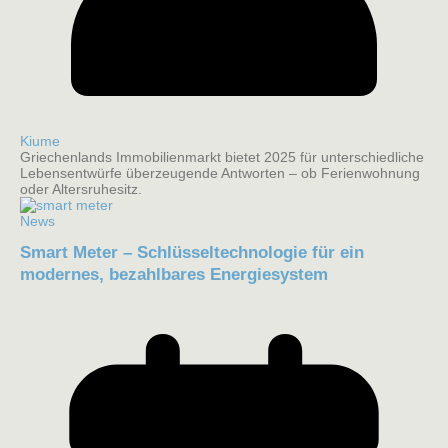
Kiume
Griechenlands Immobilienmarkt bietet 2025 für unterschiedliche
Lebensentwürfe überzeugende Antworten – ob Ferienwohnung
oder Altersruhesitz.
News
Smart Meter – Schlüsseltechnologie für ein
modernes, bezahlbares Energiesystem