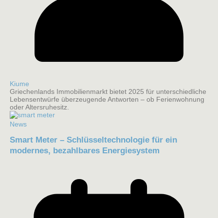
Kiume
Griechenlands Immobilienmarkt bietet 2025 für unterschiedliche
Lebensentwürfe überzeugende Antworten – ob Ferienwohnung
oder Altersruhesitz.
News
Smart Meter – Schlüsseltechnologie für ein
modernes, bezahlbares Energiesystem