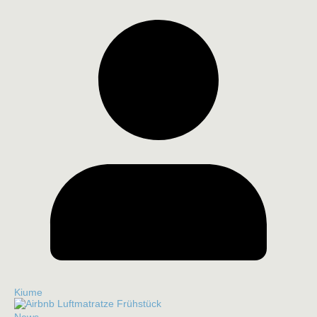
Kiume
News