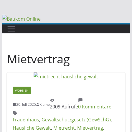
Zum
Inhalt
springen
Mietvertrag
WOHNEN
20. Juli 2025
Kiume
2009 Aufrufe
0 Kommentare
Frauenhaus
,
Gewaltschutzgesetz (GewSchG)
,
Häusliche Gewalt
,
Mietrecht
,
Mietvertrag
,