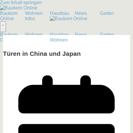
Zum Inhalt springen
Baukom
Wohnen
Hausbau
News
Garten
Online
Infos
Baukom
Wohnen
Hausbau
News
Garten
Online
Infos
Wohnen
Türen in China und Japan