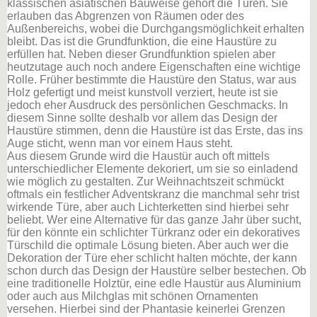
klassischen asiatischen Bauweise gehört die Türen. Sie
erlauben das Abgrenzen von Räumen oder des
Außenbereichs, wobei die Durchgangsmöglichkeit erhalten
bleibt. Das ist die Grundfunktion, die eine Haustüre zu
erfüllen hat. Neben dieser Grundfunktion spielen aber
heutzutage auch noch andere Eigenschaften eine wichtige
Rolle. Früher bestimmte die Haustüre den Status, war aus
Holz gefertigt und meist kunstvoll verziert, heute ist sie
jedoch eher Ausdruck des persönlichen Geschmacks. In
diesem Sinne sollte deshalb vor allem das Design der
Haustüre stimmen, denn die Haustüre ist das Erste, das ins
Auge sticht, wenn man vor einem Haus steht.
Aus diesem Grunde wird die Haustür auch oft mittels
unterschiedlicher Elemente dekoriert, um sie so einladend
wie möglich zu gestalten. Zur Weihnachtszeit schmückt
oftmals ein festlicher Adventskranz die manchmal sehr trist
wirkende Türe, aber auch Lichterketten sind hierbei sehr
beliebt. Wer eine Alternative für das ganze Jahr über sucht,
für den könnte ein schlichter Türkranz oder ein dekoratives
Türschild die optimale Lösung bieten. Aber auch wer die
Dekoration der Türe eher schlicht halten möchte, der kann
schon durch das Design der Haustüre selber bestechen. Ob
eine traditionelle Holztür, eine edle Haustür aus Aluminium
oder auch aus Milchglas mit schönen Ornamenten
versehen. Hierbei sind der Phantasie keinerlei Grenzen