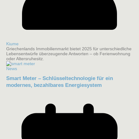
Kiume
Griechenlands Immobilienmarkt bietet 2025 für unterschiedliche
Lebensentwürfe überzeugende Antworten – ob Ferienwohnung
oder Altersruhesitz.
News
Smart Meter – Schlüsseltechnologie für ein
modernes, bezahlbares Energiesystem