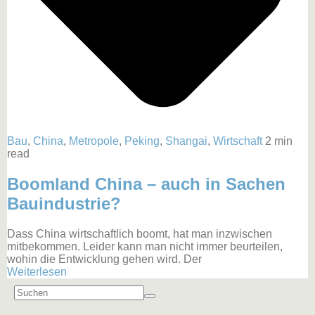
Bau
,
China
,
Metropole
,
Peking
,
Shangai
,
Wirtschaft
2 min
read
Boomland China – auch in Sachen
Bauindustrie?
Dass China wirtschaftlich boomt, hat man inzwischen
mitbekommen. Leider kann man nicht immer beurteilen,
wohin die Entwicklung gehen wird. Der
Weiterlesen