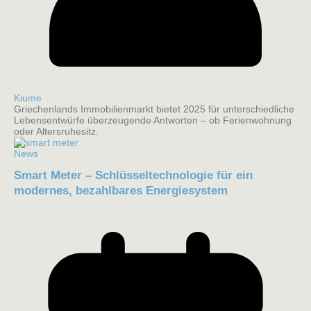
Kiume
Griechenlands Immobilienmarkt bietet 2025 für unterschiedliche
Lebensentwürfe überzeugende Antworten – ob Ferienwohnung
oder Altersruhesitz.
News
Smart Meter – Schlüsseltechnologie für ein
modernes, bezahlbares Energiesystem