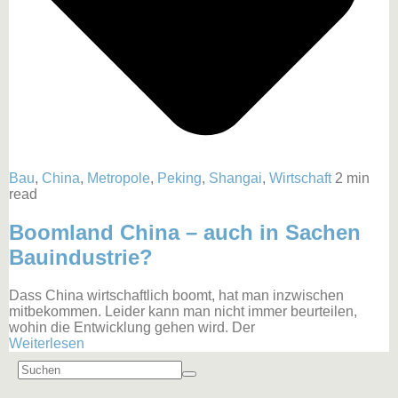
Bau
,
China
,
Metropole
,
Peking
,
Shangai
,
Wirtschaft
2 min
read
Boomland China – auch in Sachen
Bauindustrie?
Dass China wirtschaftlich boomt, hat man inzwischen
mitbekommen. Leider kann man nicht immer beurteilen,
wohin die Entwicklung gehen wird. Der
Weiterlesen