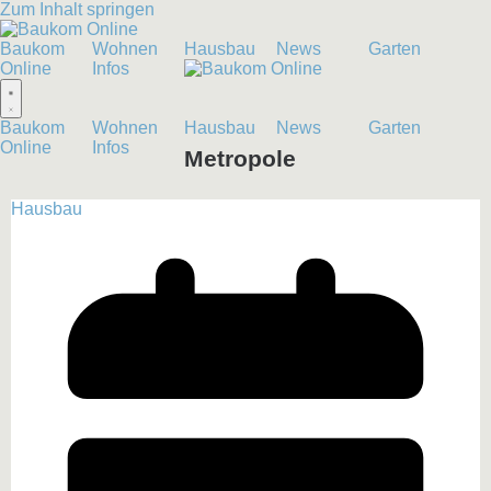
Zum Inhalt springen
Baukom
Wohnen
Hausbau
News
Garten
Online
Infos
Baukom
Wohnen
Hausbau
News
Garten
Online
Infos
Metropole
Hausbau