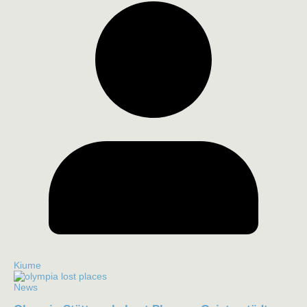
Kiume
News