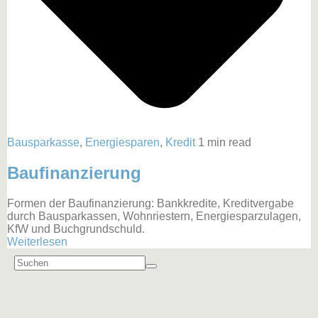
Bausparkasse
,
Energiesparen
,
Kredit
1 min read
Baufinanzierung
Formen der Baufinanzierung: Bankkredite, Kreditvergabe
durch Bausparkassen, Wohnriestern, Energiesparzulagen,
KfW und Buchgrundschuld.
Weiterlesen