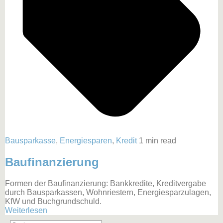
Bausparkasse
,
Energiesparen
,
Kredit
1 min read
Baufinanzierung
Formen der Baufinanzierung: Bankkredite, Kreditvergabe
durch Bausparkassen, Wohnriestern, Energiesparzulagen,
KfW und Buchgrundschuld.
Weiterlesen