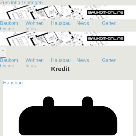
Zum Inhalt springen
Baukom
Wohnen
Hausbau
News
Garten
Online
Infos
Baukom
Wohnen
Hausbau
News
Garten
Online
Infos
Kredit
Hausbau