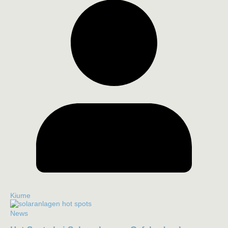
Kiume
News