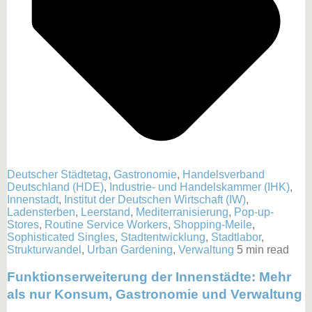
Deutscher Städtetag
,
Gastronomie
,
Handelsverband
Deutschland (HDE)
,
Industrie- und Handelskammer (IHK)
,
Innenstadt
,
Institut der Deutschen Wirtschaft (IW)
,
Ladensterben
,
Leerstand
,
Mediterranisierung
,
Pop-up-
Stores
,
Routine Service Workers
,
Shopping-Meile
,
Sophisticated Singles
,
Stadtentwicklung
,
Stadtlabor
,
Strukturwandel
,
Urban Gardening
,
Verwaltung
5 min read
Funktionserweiterung der Innenstädte: Mehr
als nur Konsum, Gastronomie und Verwaltung