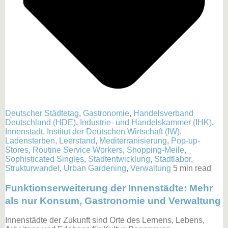
Deutscher Städtetag
,
Gastronomie
,
Handelsverband
Deutschland (HDE)
,
Industrie- und Handelskammer (IHK)
,
Innenstadt
,
Institut der Deutschen Wirtschaft (IW)
,
Ladensterben
,
Leerstand
,
Mediterranisierung
,
Pop-up-
Stores
,
Routine Service Workers
,
Shopping-Meile
,
Sophisticated Singles
,
Stadtentwicklung
,
Stadtlabor
,
Strukturwandel
,
Urban Gardening
,
Verwaltung
5 min read
Funktionserweiterung der Innenstädte: Mehr
als nur Konsum, Gastronomie und Verwaltung
Innenstädte der Zukunft sind Orte des Lernens, Lebens,