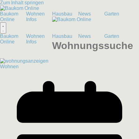
Zum Inhalt springen
Baukom
Wohnen
Hausbau
News
Garten
Online
Infos
Baukom
Wohnen
Hausbau
News
Garten
Online
Infos
Wohnungssuche
Wohnen