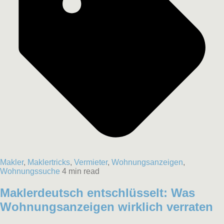
Makler
,
Maklertricks
,
Vermieter
,
Wohnungsanzeigen
,
Wohnungssuche
4 min read
Maklerdeutsch entschlüsselt: Was
Wohnungsanzeigen wirklich verraten