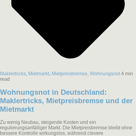
Maklertricks
,
Mietmarkt
,
Mietpreisbremse
,
Wohnungsnot
4 min
read
Wohnungsnot in Deutschland:
Maklertricks, Mietpreisbremse und der
Mietmarkt
Zu wenig Neubau, steigende Kosten und ein
regulierungsanfälliger Markt. Die Mietpreisbremse bleibt ohne
bessere Kontrolle wirkungslos, während clevere