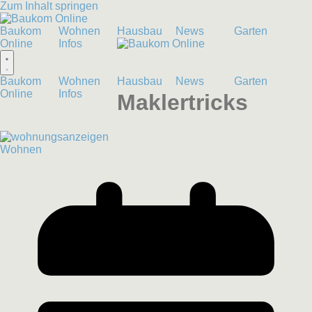
Zum Inhalt springen
Baukom
Wohnen
Hausbau
News
Garten
Online
Infos
Baukom
Wohnen
Hausbau
News
Garten
Online
Infos
Maklertricks
Wohnen