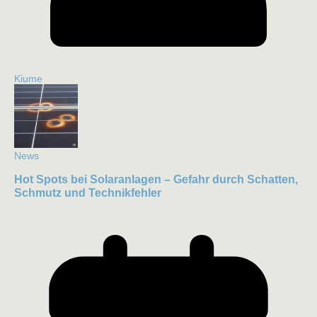
Kiume
News
Hot Spots bei Solaranlagen – Gefahr durch Schatten,
Schmutz und Technikfehler