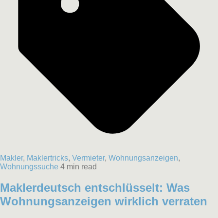
Makler
,
Maklertricks
,
Vermieter
,
Wohnungsanzeigen
,
Wohnungssuche
4 min read
Maklerdeutsch entschlüsselt: Was
Wohnungsanzeigen wirklich verraten